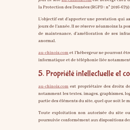
jour Le site
au-chinois.com
est hébergé chez u
la Protection des Données (RGPD : n° 2016-679)
L'objectif est d'apporter une prestation qui a
jours de l'année. Il se réserve néanmoins la p
de maintenance, d'amélioration de ses infras
anormal.
au-chinois.com
et l'hébergeur ne pourront êt
informatique et de téléphonie liée notamment
5. Propriété intellectuelle et 
au-chinois.com
est propriétaire des droits de
notamment les textes, images, graphismes, log
partie des éléments du site, quel que soit le m
Toute exploitation non autorisée du site o
poursuivie conformément aux dispositions des a