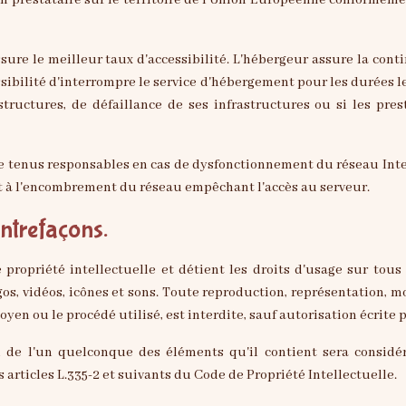
n prestataire sur le territoire de l'Union Européenne conformém
ssure le meilleur taux d'accessibilité. L'hébergeur assure la conti
ossibilité d'interrompre le service d'hébergement pour les durées 
tructures, de défaillance de ses infrastructures ou si les pres
re tenus responsables en cas de dysfonctionnement du réseau Inte
 à l'encombrement du réseau empêchant l'accès au serveur.
contrefaçons.
 propriété intellectuelle et détient les droits d'usage sur tous 
os, vidéos, icônes et sons. Toute reproduction, représentation, mo
oyen ou le procédé utilisé, est interdite, sauf autorisation écrite 
u de l'un quelconque des éléments qu'il contient sera considé
rticles L.335-2 et suivants du Code de Propriété Intellectuelle.