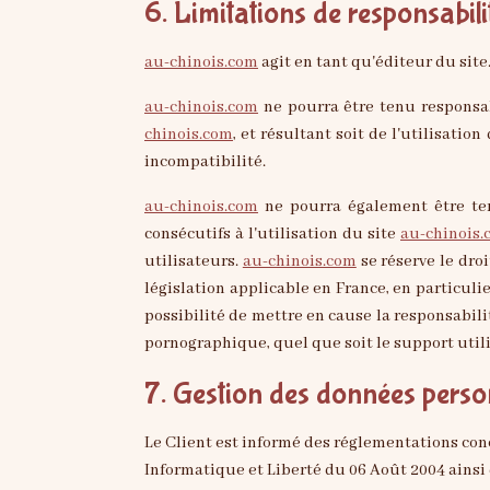
6. Limitations de responsabili
au-chinois.com
agit en tant qu'éditeur du site
au-chinois.com
ne pourra être tenu responsabl
chinois.com
, et résultant soit de l'utilisati
incompatibilité.
au-chinois.com
ne pourra également être te
consécutifs à l'utilisation du site
au-chinois.
utilisateurs.
au-chinois.com
se réserve le dro
législation applicable en France, en particuli
possibilité de mettre en cause la responsabili
pornographique, quel que soit le support utili
7. Gestion des données perso
Le Client est informé des réglementations con
Informatique et Liberté du 06 Août 2004 ainsi