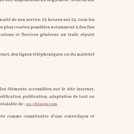
ent aux dispositions du Règlement Général sur
nuité de son service 24 heures sur 24, tous les
les plus courtes possibles notamment à des fins
tations et Services génèrent un trafic réputé
rnet, des lignes téléphoniques ou du matériel
les éléments accessibles sur le site internet,
dification, publication, adaptation de tout ou
préalable de :
au-chinois.com
.
rée comme constitutive d'une contrefaçon et