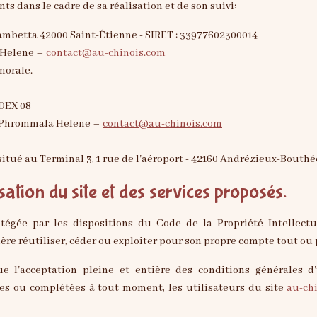
nts dans le cadre de sa réalisation et de son suivi:
mbetta 42000 Saint-Étienne - SIRET : 33977602300014
 Helene –
contact@au-chinois.com
morale.
EDEX 08
 Phrommala Helene –
contact@au-chinois.com
situé au Terminal 3, 1 rue de l'aéroport - 42160 Andrézieux-Bouth
sation du site et des services proposés.
tégée par les dispositions du Code de la Propriété Intellect
re réutiliser, céder ou exploiter pour son propre compte tout ou 
 l'acceptation pleine et entière des conditions générales d'u
iées ou complétées à tout moment, les utilisateurs du site
au-ch