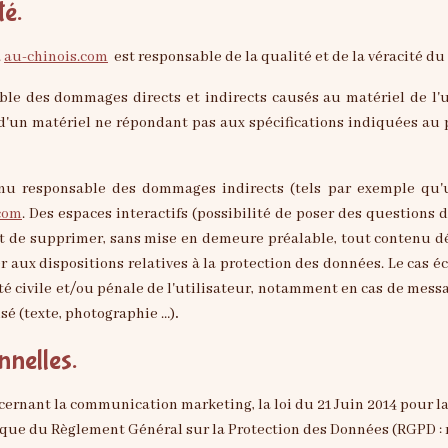
té.
.
au-chinois.com
est responsable de la qualité et de la véracité du
e des dommages directs et indirects causés au matériel de l'uti
on d'un matériel ne répondant pas aux spécifications indiquées au 
nu responsable des dommages indirects (tels par exemple qu'
com
. Des espaces interactifs (possibilité de poser des questions d
it de supprimer, sans mise en demeure préalable, tout contenu dé
er aux dispositions relatives à la protection des données. Le cas é
té civile et/ou pénale de l'utilisateur, notamment en cas de messag
sé (texte, photographie …)
.
nnelles.
cernant la communication marketing, la loi du 21 Juin 2014 pour l
 que du Règlement Général sur la Protection des Données (RGPD : n