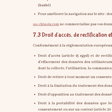
(hashé)
pour améliorer la navigation sur le site : 
au-chinois.com
ne commercialise pas vos donné
7.3 Droit d'accès, de rectification e
Conformément à la réglementation européenne 
droit d'accès (article 15 rgpd) et de rectification (article 16 rgpd), de mise à jour, de complétude des données des utilisateurs droit de verrouillage ou
d'effacement des données des utilisateurs 
dont la collecte, l'utilisation, la communic
droit de retirer à tout moment un consente
droit à la limitation du traitement des don
droit d'opposition au traitement des donnée
droit à la portabilité des données que les utilisateurs auront fournies, lorsque ces données font l'objet de traitements automatisés fondés sur leur
consentement ou sur un contrat (article 20