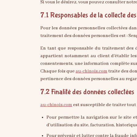
Si vous le désirez, vous pouvez consulter notr
7.1 Responsables de la collecte de
Pour les données personnelles collectées dans
traitement des données personnelles est : S
En tant que responsable du traitement des d
appartient notamment au client d'établir les 
consentements, une information complète sur l
Chaque fois que
au-chinois.com
traite des do
pertinence des données personnelles au regard
7.2 Finalité des données collectées
au-chinois.com
est susceptible de traiter tout
pour permettre la navigation sur le site et la gestion et la traçabilité des prestations et services commandés par l'utilisateur : données de connexion et
d'utilisation du site, facturation, historiq
pour prévenir et lutter contre la fraude informatique (spamming, hacking…) : matériel informatique utilisé pour la navigation, l'adresse ip, le mot de passe