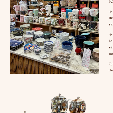
ég

In
sa

La
sé
mo
Qu
de