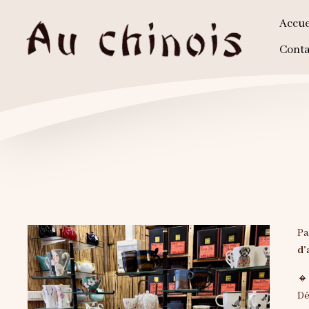
Accue
Conta
Pa
d’

Dé