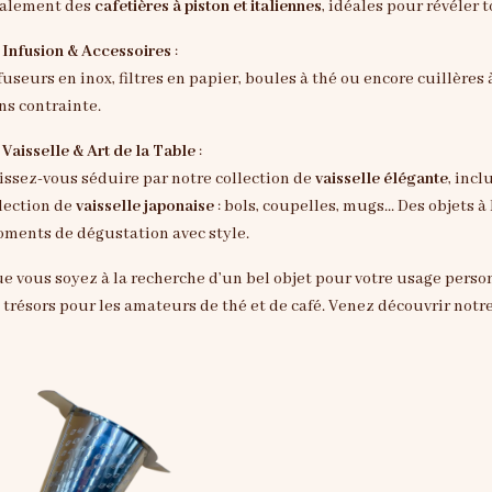
alement des
cafetières à piston et italiennes
, idéales pour révéler 

Infusion & Accessoires
:
fuseurs en inox, filtres en papier, boules à thé ou encore cuillères
ns contrainte.

Vaisselle & Art de la Table
:
issez-vous séduire par notre collection de
vaisselle élégante
, inc
lection de
vaisselle japonaise
: bols, coupelles, mugs... Des objets 
ments de dégustation avec style.
e vous soyez à la recherche d’un bel objet pour votre usage pers
 trésors pour les amateurs de thé et de café. Venez découvrir notr