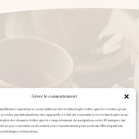
Gérer le consentement
s meilleures expériences, nous utilisons des technologies telles que les cookies pour
 accéder aux informations des appareils. Le fait de consentir à ces technologies nous
Horaires d’ouverture :
traiter des données telles que le comportement de navigation ou les ID uniques sur
it de ne pas consentir ou de retirer son consentement peut avoir un effet négatif sur
ctéristiques et fonctions.
Du mardi au samedi : 9h00 - 19h00